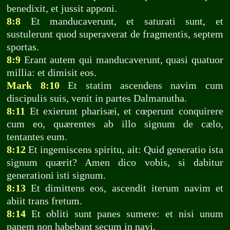
benedixit, et jussit apponi.
8:8
Et manducaverunt, et saturati sunt, et
sustulerunt quod superaverat de fragmentis, septem
sportas.
8:9
Erant autem qui manducaverunt, quasi quatuor
millia: et dimisit eos.
Mark 8:10
Et statim ascendens navim cum
discipulis suis, venit in partes Dalmanutha.
8:11
Et exierunt pharisæi, et cœperunt conquirere
cum eo, quærentes ab illo signum de cælo,
tentantes eum.
8:12
Et ingemiscens spiritu, ait: Quid generatio ista
signum quærit? Amen dico vobis, si dabitur
generationi isti signum.
8:13
Et dimittens eos, ascendit iterum navim et
abiit trans fretum.
8:14
Et obliti sunt panes sumere: et nisi unum
panem non habebant secum in navi.