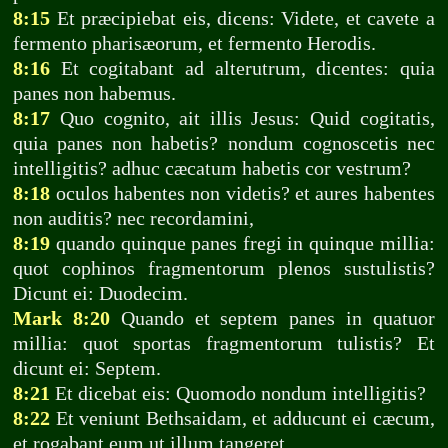
8:15
Et præcipiebat eis, dicens: Videte, et cavete a
fermento pharisæorum, et fermento Herodis.
8:16
Et cogitabant ad alterutrum, dicentes: quia
panes non habemus.
8:17
Quo cognito, ait illis Jesus: Quid cogitatis,
quia panes non habetis? nondum cognoscetis nec
intelligitis? adhuc cæcatum habetis cor vestrum?
8:18
oculos habentes non videtis? et aures habentes
non auditis? nec recordamini,
8:19
quando quinque panes fregi in quinque millia:
quot cophinos fragmentorum plenos sustulistis?
Dicunt ei: Duodecim.
Mark 8:20
Quando et septem panes in quatuor
millia: quot sportas fragmentorum tulistis? Et
dicunt ei: Septem.
8:21
Et dicebat eis: Quomodo nondum intelligitis?
8:22
Et veniunt Bethsaidam, et adducunt ei cæcum,
et rogabant eum ut illum tangeret.