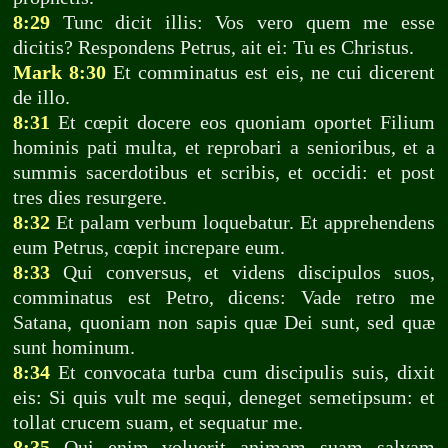
8:29
Tunc dicit illis: Vos vero quem me esse
dicitis? Respondens Petrus, ait ei: Tu es Christus.
Mark 8:30
Et comminatus est eis, ne cui dicerent
de illo.
8:31
Et cœpit docere eos quoniam oportet Filium
hominis pati multa, et reprobari a senioribus, et a
summis sacerdotibus et scribis, et occidi: et post
tres dies resurgere.
8:32
Et palam verbum loquebatur. Et apprehendens
eum Petrus, cœpit increpare eum.
8:33
Qui conversus, et videns discipulos suos,
comminatus est Petro, dicens: Vade retro me
Satana, quoniam non sapis quæ Dei sunt, sed quæ
sunt hominum.
8:34
Et convocata turba cum discipulis suis, dixit
eis: Si quis vult me sequi, deneget semetipsum: et
tollat crucem suam, et sequatur me.
8:35
Qui enim voluerit animam suam salvam