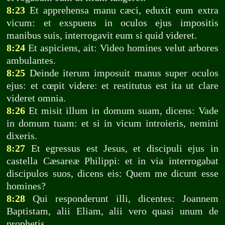
8:23
Et apprehensa manu cæci, eduxit eum extra
vicum: et exspuens in oculos ejus impositis
manibus suis, interrogavit eum si quid videret.
8:24
Et aspiciens, ait: Video homines velut arbores
ambulantes.
8:25
Deinde iterum imposuit manus super oculos
ejus: et cœpit videre: et restitutus est ita ut clare
videret omnia.
8:26
Et misit illum in domum suam, dicens: Vade
in domum tuam: et si in vicum introieris, nemini
dixeris.
8:27
Et egressus est Jesus, et discipuli ejus in
castella Cæsareæ Philippi: et in via interrogabat
discipulos suos, dicens eis: Quem me dicunt esse
homines?
8:28
Qui responderunt illi, dicentes: Joannem
Baptistam, alii Eliam, alii vero quasi unum de
prophetis.