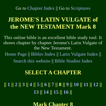
Go to
Chapter Index
|| Go to
Scriptures
JEROME'S LATIN VULGATE of
the NEW TESTAMENT Mark 8
This online bible is an excellent bible study tool. It
shows chapter by chapter Jerome's Latin Vulgate of
the New Testament.
Home Page
||
Bibles Index
||
Latin Vulgate Index
||
Search this website
||
Bible Studies Index
SELECT A CHAPTER
||
1
||
2
||
3
||
4
||
5
||
6
||
7
|| 8 ||
9
||
10
||
11
||
12
||
13
||
14
||
15
||
16
||
Mark Chapter 8