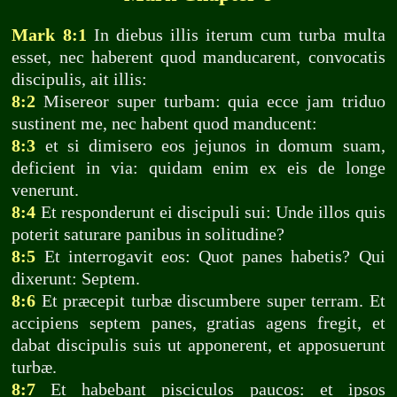
Mark 8:1
In diebus illis iterum cum turba multa
esset, nec haberent quod manducarent, convocatis
discipulis, ait illis:
8:2
Misereor super turbam: quia ecce jam triduo
sustinent me, nec habent quod manducent:
8:3
et si dimisero eos jejunos in domum suam,
deficient in via: quidam enim ex eis de longe
venerunt.
8:4
Et responderunt ei discipuli sui: Unde illos quis
poterit saturare panibus in solitudine?
8:5
Et interrogavit eos: Quot panes habetis? Qui
dixerunt: Septem.
8:6
Et præcepit turbæ discumbere super terram. Et
accipiens septem panes, gratias agens fregit, et
dabat discipulis suis ut apponerent, et apposuerunt
turbæ.
8:7
Et habebant pisciculos paucos: et ipsos