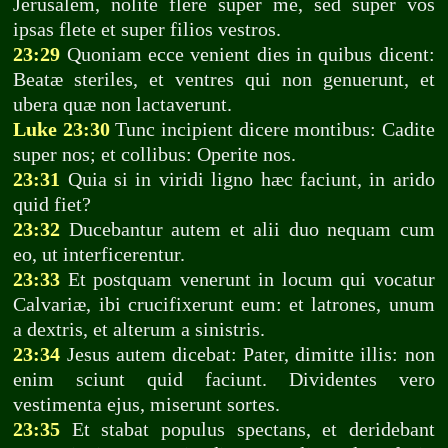
Jerusalem, nolite flere super me, sed super vos
ipsas flete et super filios vestros.
23:29
Quoniam ecce venient dies in quibus dicent:
Beatæ steriles, et ventres qui non genuerunt, et
ubera quæ non lactaverunt.
Luke 23:30
Tunc incipient dicere montibus: Cadite
super nos; et collibus: Operite nos.
23:31
Quia si in viridi ligno hæc faciunt, in arido
quid fiet?
23:32
Ducebantur autem et alii duo nequam cum
eo, ut interficerentur.
23:33
Et postquam venerunt in locum qui vocatur
Calvariæ, ibi crucifixerunt eum: et latrones, unum
a dextris, et alterum a sinistris.
23:34
Jesus autem dicebat: Pater, dimitte illis: non
enim sciunt quid faciunt. Dividentes vero
vestimenta ejus, miserunt sortes.
23:35
Et stabat populus spectans, et deridebant