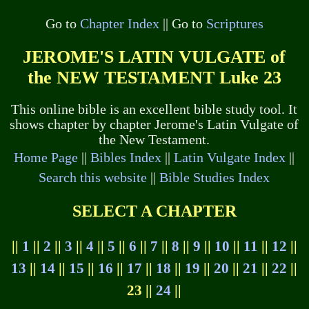
Go to
Chapter Index
|| Go to
Scriptures
JEROME'S LATIN VULGATE of
the NEW TESTAMENT Luke 23
This online bible is an excellent bible study tool. It
shows chapter by chapter Jerome's Latin Vulgate of
the New Testament.
Home Page
||
Bibles Index
||
Latin Vulgate Index
||
Search this website
||
Bible Studies Index
SELECT A CHAPTER
||
1
||
2
||
3
||
4
||
5
||
6
||
7
||
8
||
9
||
10
||
11
||
12
||
13
||
14
||
15
||
16
||
17
||
18
||
19
||
20
||
21
||
22
||
23 ||
24
||