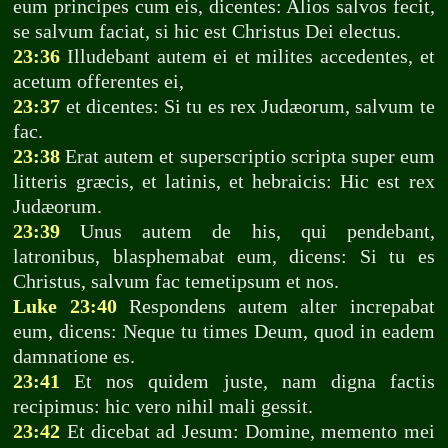
eum principes cum eis, dicentes: Alios salvos fecit,
se salvum faciat, si hic est Christus Dei electus.
23:36
Illudebant autem ei et milites accedentes, et
acetum offerentes ei,
23:37
et dicentes: Si tu es rex Judæorum, salvum te
fac.
23:38
Erat autem et superscriptio scripta super eum
litteris græcis, et latinis, et hebraicis: Hic est rex
Judæorum.
23:39
Unus autem de his, qui pendebant,
latronibus, blasphemabat eum, dicens: Si tu es
Christus, salvum fac temetipsum et nos.
Luke 23:40
Respondens autem alter increpabat
eum, dicens: Neque tu times Deum, quod in eadem
damnatione es.
23:41
Et nos quidem juste, nam digna factis
recipimus: hic vero nihil mali gessit.
23:42
Et dicebat ad Jesum: Domine, memento mei