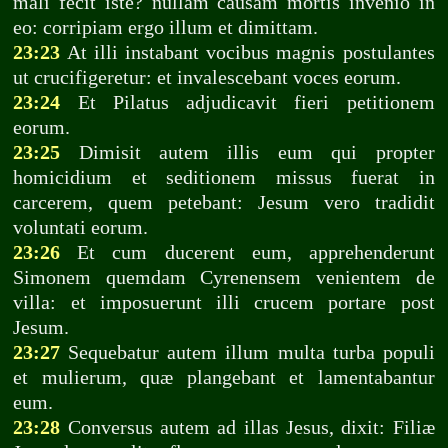
mali fecit iste? nullam causam mortis invenio in
eo: corripiam ergo illum et dimittam.
23:23
At illi instabant vocibus magnis postulantes
ut crucifigeretur: et invalescebant voces eorum.
23:24
Et Pilatus adjudicavit fieri petitionem
eorum.
23:25
Dimisit autem illis eum qui propter
homicidium et seditionem missus fuerat in
carcerem, quem petebant: Jesum vero tradidit
voluntati eorum.
23:26
Et cum ducerent eum, apprehenderunt
Simonem quemdam Cyrenensem venientem de
villa: et imposuerunt illi crucem portare post
Jesum.
23:27
Sequebatur autem illum multa turba populi
et mulierum, quæ plangebant et lamentabantur
eum.
23:28
Conversus autem ad illas Jesus, dixit: Filiæ