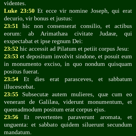
videntes.
Luke 23:50
Et ecce vir nomine Joseph, qui erat
decurio, vir bonus et justus:
23:51
hic non consenserat consilio, et actibus
eorum: ab Arimathæa civitate Judææ, qui
exspectabat et ipse regnum Dei:
23:52
hic accessit ad Pilatum et petiit corpus Jesu:
23:53
et depositum involvit sindone, et posuit eum
in monumento exciso, in quo nondum quisquam
positus fuerat.
23:54
Et dies erat parasceves, et sabbatum
illucescebat.
23:55
Subsecutæ autem mulieres, quæ cum eo
venerant de Galilæa, viderunt monumentum, et
quemadmodum positum erat corpus ejus.
23:56
Et revertentes paraverunt aromata, et
unguenta: et sabbato quidem siluerunt secundum
mandatum.