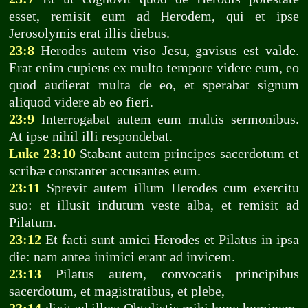
esset, remisit eum ad Herodem, qui et ipse
Jerosolymis erat illis diebus.
23:8
Herodes autem viso Jesu, gavisus est valde.
Erat enim cupiens ex multo tempore videre eum, eo
quod audierat multa de eo, et sperabat signum
aliquod videre ab eo fieri.
23:9
Interrogabat autem eum multis sermonibus.
At ipse nihil illi respondebat.
Luke 23:10
Stabant autem principes sacerdotum et
scribæ constanter accusantes eum.
23:11
Sprevit autem illum Herodes cum exercitu
suo: et illusit indutum veste alba, et remisit ad
Pilatum.
23:12
Et facti sunt amici Herodes et Pilatus in ipsa
die: nam antea inimici erant ad invicem.
23:13
Pilatus autem, convocatis principibus
sacerdotum, et magistratibus, et plebe,