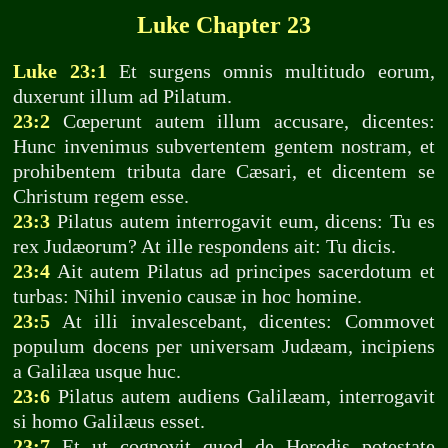
Luke Chapter 23
Luke 23:1
Et surgens omnis multitudo eorum,
duxerunt illum ad Pilatum.
23:2
Cœperunt autem illum accusare, dicentes:
Hunc invenimus subvertentem gentem nostram, et
prohibentem tributa dare Cæsari, et dicentem se
Christum regem esse.
23:3
Pilatus autem interrogavit eum, dicens: Tu es
rex Judæorum? At ille respondens ait: Tu dicis.
23:4
Ait autem Pilatus ad principes sacerdotum et
turbas: Nihil invenio causæ in hoc homine.
23:5
At illi invalescebant, dicentes: Commovet
populum docens per universam Judæam, incipiens
a Galilæa usque huc.
23:6
Pilatus autem audiens Galilæam, interrogavit
si homo Galilæus esset.
23:7
Et ut cognovit quod de Herodis potestate