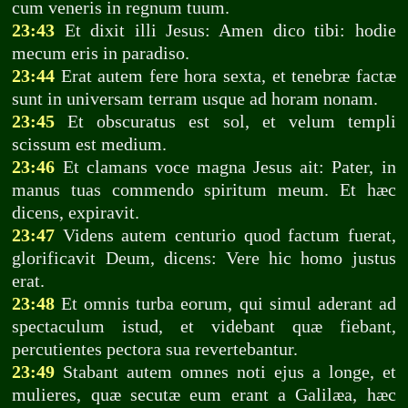
cum veneris in regnum tuum.
23:43
Et dixit illi Jesus: Amen dico tibi: hodie
mecum eris in paradiso.
23:44
Erat autem fere hora sexta, et tenebræ factæ
sunt in universam terram usque ad horam nonam.
23:45
Et obscuratus est sol, et velum templi
scissum est medium.
23:46
Et clamans voce magna Jesus ait: Pater, in
manus tuas commendo spiritum meum. Et hæc
dicens, expiravit.
23:47
Videns autem centurio quod factum fuerat,
glorificavit Deum, dicens: Vere hic homo justus
erat.
23:48
Et omnis turba eorum, qui simul aderant ad
spectaculum istud, et videbant quæ fiebant,
percutientes pectora sua revertebantur.
23:49
Stabant autem omnes noti ejus a longe, et
mulieres, quæ secutæ eum erant a Galilæa, hæc