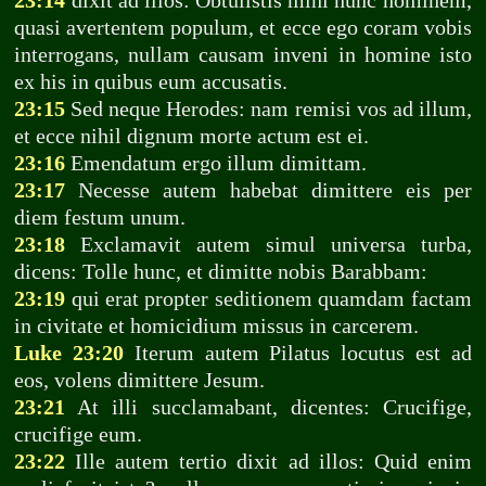
23:14
dixit ad illos: Obtulistis mihi hunc hominem,
quasi avertentem populum, et ecce ego coram vobis
interrogans, nullam causam inveni in homine isto
ex his in quibus eum accusatis.
23:15
Sed neque Herodes: nam remisi vos ad illum,
et ecce nihil dignum morte actum est ei.
23:16
Emendatum ergo illum dimittam.
23:17
Necesse autem habebat dimittere eis per
diem festum unum.
23:18
Exclamavit autem simul universa turba,
dicens: Tolle hunc, et dimitte nobis Barabbam:
23:19
qui erat propter seditionem quamdam factam
in civitate et homicidium missus in carcerem.
Luke 23:20
Iterum autem Pilatus locutus est ad
eos, volens dimittere Jesum.
23:21
At illi succlamabant, dicentes: Crucifige,
crucifige eum.
23:22
Ille autem tertio dixit ad illos: Quid enim