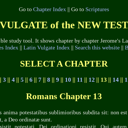
Go to
Chapter Index
|| Go to
Scriptures
VULGATE of the NEW TES
bible study tool. It shows chapter by chapter Jerome's 
es Index
||
Latin Vulgate Index
||
Search this website
||
B
SELECT A CHAPTER
|
3
||
4
||
5
||
6
||
7
||
8
||
9
||
10
||
11
||
12
|| 13 ||
14
||
1
Romans Chapter 13
anima potestatibus sublimioribus subdita sit: non est 
, a Deo ordinatæ sunt.
stit potestati, Dei ordinationi resistit. Qui autem 