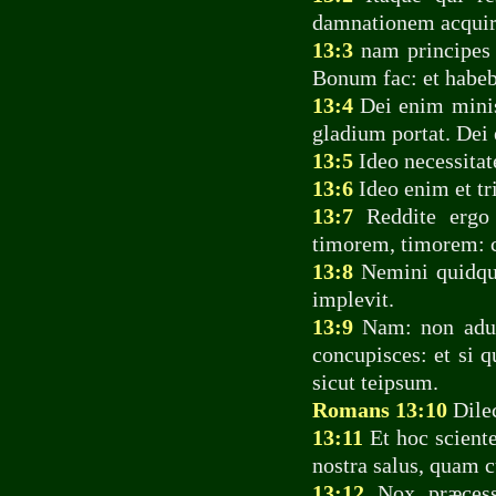
damnationem acquir
13:3
nam principes 
Bonum fac: et habeb
13:4
Dei enim minis
gladium portat. Dei 
13:5
Ideo necessitat
13:6
Ideo enim et tri
13:7
Reddite ergo o
timorem, timorem: 
13:8
Nemini quidqua
implevit.
13:9
Nam: non adult
concupisces: et si 
sicut teipsum.
Romans 13:10
Dilec
13:11
Et hoc scient
nostra salus, quam 
13:12
Nox præcessi