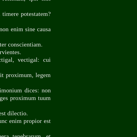
n timere potestatem?
 non enim sine causa
ter conscientiam.
rvientes.
igal, vectigal: cui
igit proximum, legem
timonium dices: non
iliges proximum tuum
st dilectio.
unc enim propior est
era tenebrarum, et