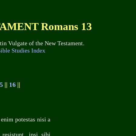
TAMENT Romans 13
Latin Vulgate of the New Testament.
ible Studies Index
5
||
16
||
enim potestas nisi a
resistunt, ipsi sibi