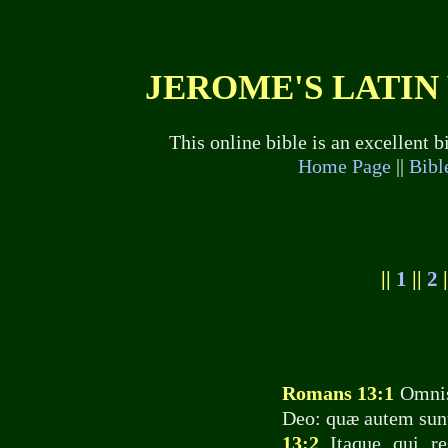
JEROME'S LATIN 
This online bible is an excellent 
Home Page
||
Bibl
||
1
||
2
|
Romans 13:1
Omnis 
Deo: quæ autem sunt
13:2
Itaque qui resi