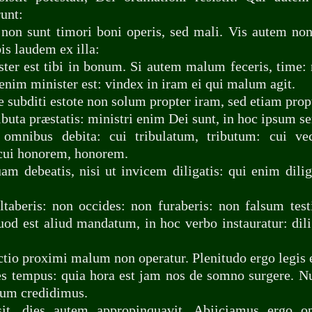
unt:
non sunt timori boni operis, sed mali. Vis autem no
is laudem ex illa:
ter est tibi in bonum. Si autem malum feceris, time:
enim minister est: vindex in iram ei qui malum agit.
e subditi estote non solum propter iram, sed etiam prop
buta præstatis: ministri enim Dei sunt, in hoc ipsum se
mnibus debita: cui tribulatum, tributum: cui vect
cui honorem, honorem.
m debeatis, nisi ut invicem diligatis: qui enim dil
aberis: non occides: non furaberis: non falsum tes
quod est aliud mandatum, in hoc verbo instauratur: d
tio proximi malum non operatur. Plenitudo ergo legis e
es tempus: quia hora est jam nos de somno surgere. N
cum credidimus.
t, dies autem appropinquavit. Abjiciamus ergo op